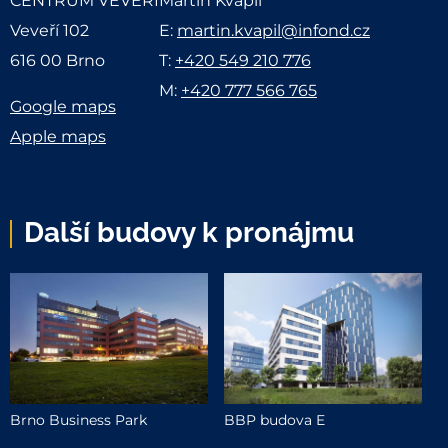
CENTRUM VEVEŘÍ
Martin Kvapil
Veveří 102
E:
martin.kvapil@infond.cz
616 00 Brno
T:
+420 549 210 776
M:
+420 777 566 765
Google maps
Apple maps
Další budovy k pronájmu
Brno Business Park
BBP budova E