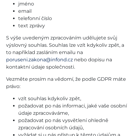
jméno
email
telefonní číslo
text zprávy
S výše uvedeným zpracováním udělujete svůj
výslovný souhlas. Souhlas lze vzít kdykoliv zpět, a
to například zasláním emailu na
poruseni.zakona@infond.cz
nebo dopisu na
kontaktní údaje společnosti.
Vezměte prosím na vědomí, že podle GDPR máte
právo:
vzít souhlas kdykoliv zpět,
požadovat po nás informaci, jaké vaše osobní
údaje zpracováváme,
požadovat po nás vysvětlení ohledně
zpracování osobních údajů,
vyžádat si u nás přístup k těmto údajům a